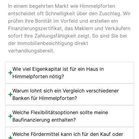
In einem begehrten Markt wie
Himmelpforten
re
rat
all
be
entscheidet oft Schnelligkeit über den Zuschlag. Wir
m 
un
e 
n 
prüfen Ihre Bonität im Vorfeld und erstellen ein
er
g 
Fr
sc
Finanzierungszertifikat, das Maklern und Verkäufern
st
an
ag
ho
sofort Ihre Zahlungsfähigkeit zeigt. So sind Sie bei
en 
ge
en 
n 
der Immobilienbesichtigung direkt
Ma
pa
sc
ab
verhandlungsbereit.
kle
sst
hn
ge
r 
e) 
ell 
le
wa
Zi
un
hn
Wie viel Eigenkapital ist für ein Haus in
re
el 
d 
t.   
Himmelpforten nötig?
n 
de
vo
Se
wi
s 
r 
hr 
Warum lohnt sich ein Vergleich verschiedener
r 
Ku
all
en
Banken für Himmelpforten?
zie
nd
e
ga
mli
en 
m 
gi
Welche Flexibilitätsoptionen sollte meine
ch 
im 
ve
ert
Baufinanzierung enthalten?
un
Bli
rst
!  
zu
ck. 
än
To
Welche Fördermittel kann ich für den Kauf oder