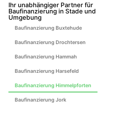
ier
n 
g 
Ihr unabhängiger Partner für
t. 
ha
mi
Baufinanzierung in Stade und
No
be
t 
Umgebung
ch 
. 
Ih
Baufinanzierung Buxtehude
am 
He
ne
sel
rr 
n!
Baufinanzierung Drochtersen
be
Th
n 
eis
Baufinanzierung Hammah
Ab
en 
en
dr
Baufinanzierung Harsefeld
d 
eh
ka
t 
Baufinanzierung Himmelpforten
m 
Ih
de
ne
Baufinanzierung Jork
r 
n 
An
kei
ruf
ne 
. 
Ve
He
rsi